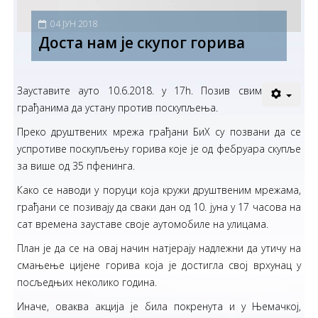
04 ЈУН 2018
Доста нам је скупог горива
Зауставите ауто 10.6.2018. у 17h. Позив свим
грађанима да устану против поскупљења.
Преко друштвених мрежа грађани БиХ су позвани да се
успротиве поскупљењу горива које је од фебруара скупље
за више од 35 пфенинга.
Како се наводи у поруци која кружи друштвеним мрежама,
грађани се позивају да сваки дан од 10. јуна у 17 часова на
сат времена зауставе своје аутомобиле на улицама.
План је да се на овај начин натјерају надлежни да утичу на
смањење цијене горива која је достигла свој врхунац у
посљедњих неколико година.
Иначе, оваква акција је била покренута и у Њемачкој,