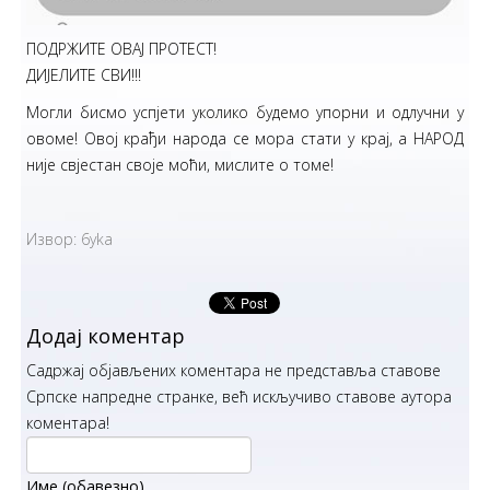
ПОДРЖИТЕ ОВАЈ ПРОТЕСТ!
ДИЈЕЛИТЕ СВИ!!!
Могли бисмо успјети уколико будемо упорни и одлучни у
овоме! Овој крађи народа се мора стати у крај, а НАРОД
није свјестан своје моћи, мислите о томе!
Извор: 6yka
Додај коментар
Садржај објављених коментара не представља ставове
Српске напредне странке, већ искључиво ставове аутора
коментара!
Име (обавезно)