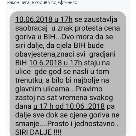
након чега је гориво појефтинило.