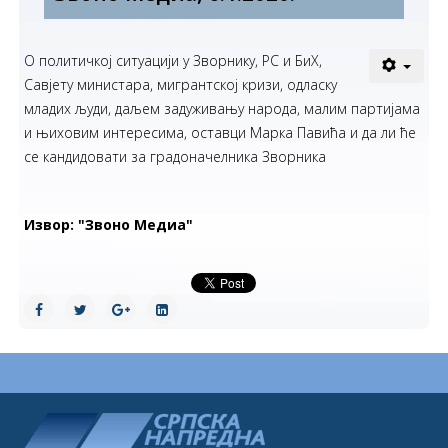
О политичкој ситуацији у Зворнику, РС и БиХ,
Савјету министара, мигрантској кризи, одласку
младих људи, даљем задуживању народа, малим партијама
и њиховим интересима, оставци Марка Павића и да ли ће
се кандидовати за градоначелника Зворника
Извор: "Звоно Медиа"