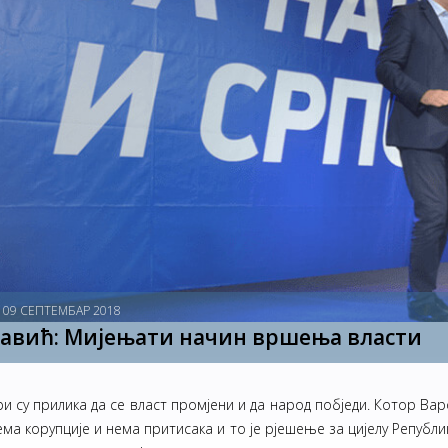
09 СЕПТЕМБАР 2018
авић: Мијењати начин вршења власти
и су прилика да се власт промјени и да народ побједи. Котор Вар
ма корупције и нема притисака и то је рјешење за цијелу Републ