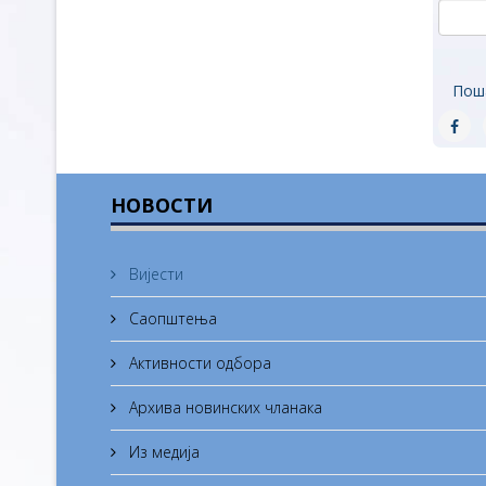
Пош
НОВОСТИ
Вијести
Саопштења
Активности одбора
Архива новинских чланака
Из медија