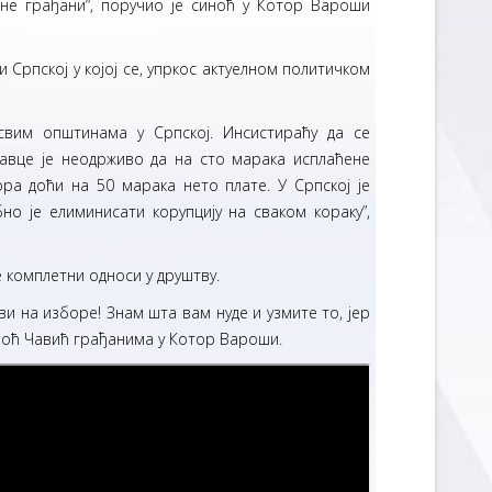
не грађани“, поручио је синоћ у Котор Вароши
 Српској у којој се, упркос актуелном политичком
 свим општинама у Српској. Инсистираћу да се
давце је неодрживо да на сто марака исплаћене
ра доћи на 50 марака нето плате. У Српској је
о је елиминисати корупцију на сваком кораку”,
 комплетни односи у друштву.
 на изборе! Знам шта вам нуде и узмите то, јер
синоћ Чавић грађанима у Котор Вароши.