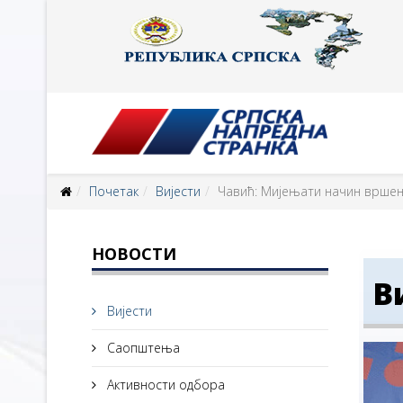
Почетак
Вијести
Чавић: Мијењати начин врше
НОВОСТИ
В
Вијести
Саопштења
Активности одбора