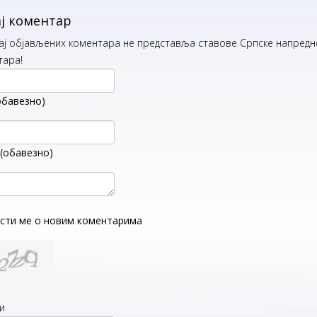
ј коментар
ај објављених коментара не представља ставове Српске напредне
тара!
обавезно)
 (обавезно)
сти ме о новим коментарима
и