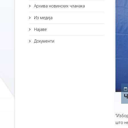
Архива новинских чланака
Из медија
Најаве
Документи
Ч
”Избор
што не