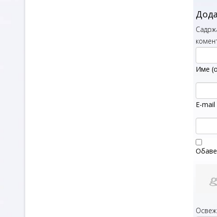
Дода
Садрж
комен
Име (
E-mail
Обаве
Освеж