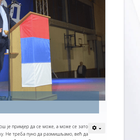
ош је примјер да се може, а може се зато
ику. Не треба пуно да размишљамо, већ да