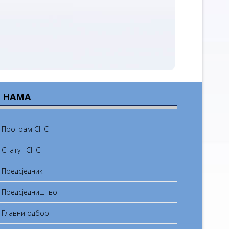
 НАМА
Програм СНС
Статут СНС
Предсједник
Предсједништво
Главни одбор