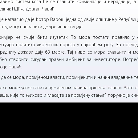
тавимо систем кога ће се плашити криминалци и нерадници, а 
едник НДП-а Драган Чавић.
је нагласио да је Котор Варош једна од двије општине у Републици
нту, могу направити добре инвестиције.
примјер не смије бити изузетак. То мора постати правило у
уктуира политика директних пореза у најкраћем року. За посло
 раднику држави дају 63 марке. Тај ниво се мора смањити и мо
бно створити сигуран правни амбијент за инвеститоре. Потребн
о је Чавић.
 да се мора, промјеном власти, промијенити и начин владавине те
 се може успоставити промјеном начина вршења власти. Зато сви
ваше, није то њихово и гласајте за промјену стања”, поручио је 