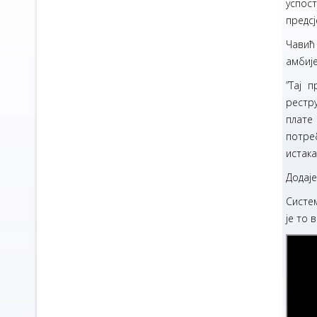
успос
предсј
Чавић 
амбије
”Тај 
рестр
плате
потре
истака
Додаје
Систем
је то 