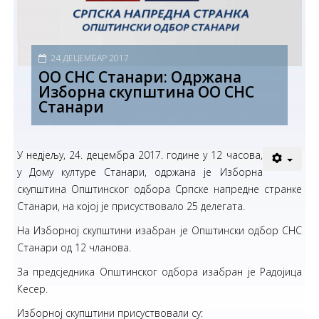
24 ДЕЦЕМБАР 2017
ОО СНС Станари: Одржана
Изборна скупштина ОО СНС
Станари
У недјељу, 24. децембра 2017. године у 12 часова,
у Дому културе Станари, одржана је Изборна
скупштина Општинског одбора Српске напредне странке
Станари, на којој је присуствовало 25 делегата.
На Изборној скупштини изабран је Општински одбор СНС
Станари од 12 чланова.
За предсједника Општинског одбора изабран је Радојица
Кесер.
Изборној скупштини присуствовали су: