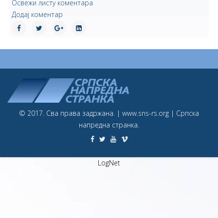
Освежи листу коментара
Додај коментар
© 2017. Сва права задржана. | www.sns-rs.org | Српска
напредна странка.
LogNet