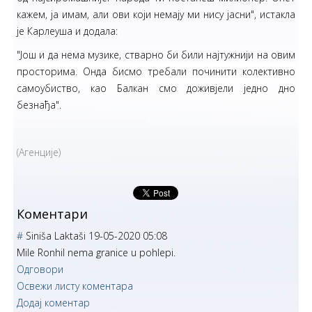
кажем, ја имам, али ови који немају ми нису јасни", истакла
је Карлеуша и додала:
"Још и да нема музике, стварно би били најтужнији на овим
просторима. Онда бисмо требали починити колективно
самоубиство, као Балкан смо доживјели једно дно
безнађа".
(Агенције)
Коментари
#
Siniša Laktaši
19-05-2020 05:08
Mile Ronhil nema granice u pohlepi.
Одговори
Освежи листу коментара
Додај коментар