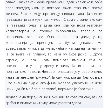
овако: Називајући мене пјеваљком, један човјек који себе
зове предсједником је показао какав став има према
женама. Чак и моју професију ниподаштава. Ја нисам
пјеваљака, ја сам музичка личност. С друге стране, ако сам
ја пјеваљка, онда је дама она која се вози његовим
хеликоптером о трошку сиромашних грађана са
наногицом око ноге. Она је за њега дама, у тој
консталацији ја пристајем да будем пјеваљка. Не
дозвољавам никоме да ме вријеђа и напада на тај начин.
Ја се њега не плашим, то нека му буде јасно. С друге
стране, ја њега нисам поменула именом, сам се
препознао и упао у мрежу и замку. Колико знам, тог
човјека нико не воли. Његово понашање је управо онакво
какве изјаве даје "џукачко". Ја сам морала да, без обзира
што знам да будем јако фина, морала узвратити на исти
начин да би ме боље разумио", поручила је Карлеуша.
Додала је да појединац не може ништа урадити сам, али да
грађани окупљени у групу може урадити доста.