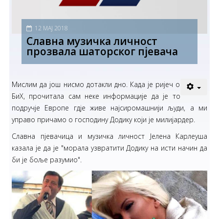
12 МАЈ 2018
Славна музичка личност
прозвала шаторског пјевача
Мислим да још нисмо дотакли дно. Када је ријеч о
БиХ, прочитала сам неке информације да је то
подручје Европе гдје живе најсиромашнији људи, а ми
управо причамо о господину Додику који је милијардер.
Славна пјевачица и музичка личност Јелена Карлеуша
казала је да је "морала узвратити Додику на исти начин да
би је боље разумио".