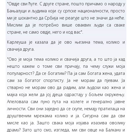
"Овдје сви ћуте. С друге стране, пошто причамо о народу у
Бањалуци и људима који су српске националности, просто
ми је шокантно да Србија не реагује што не значи да неће.
Мислим да је потребно више оваквих људи са сваке
стране, не само овдје, него и код вас".
Карлеуша је казала да је ово њезина тема, колико и
свачија друга.
"Ово је моја тема колико и свачија друга, а то што ја кад
нешто кажем о томе сви причају, па чему служи моја
популарност? Да се богатим? Па ја сам богата жена, удата
сам за богатог спортисту. Ја не морам да пјевам. Ја
стварно не морам ово да радим, али људски као жена и
мајка која жели да јој дјеца одрастају у бољем окружењу.
Апеловала сам пуно пута на колеге и генерално јавне
личности. Сви они заједно да се скупе, немају пратилаца на
друштвеним мрежама колико и ја. Сигурна сам да сви
мисле као ја. Зашто свака моја изјава изазива оволику
драму? Зато што смо, изгледа, ми сви овце на Балкану и