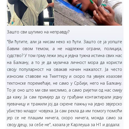
Зашто сви шутимо на неправду?
"Ви ћутите, али ја нисам неко ко ћути. Зашто се ја уопште
бавим овом темом, а не надлежни ограни, полиција,
судство? У том грму лежи зец и једна тужна истина свих нас
на Балкану, а то је да музичка личност мора да користи
своју популарност на овакав начин нажалост. Ја често
износим ставове на Тwиттеру и скоро па увијек изазове
тектонске поремећаје, не само у Србији, него на Балкану.
То је оно што ми сви мислимо, а само ријетки од нас смију
да кажу. Ја сам примјер да су грађани контактирали једну
пјевачицу и тражили јој да скрене пажњу на једно звјерско
убиство младог човјека. Ја сам рекла да им помогу помоћи
јер се не плашим ничега, скоро ничега, можда само за
своју дјецу, за себе не", казала је Карлеуша за Н1 и додала: