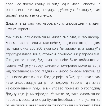
воде нас према клању. И онда једна мала непослушна
овчица истрчи и сви је гледају, а дубоко у себи знају да сам
управу", истакла је Карлеуша.
Додала је да смо као народ много сиромашни и гладни,
што се користи.
"Ми смо много сиромашни, много смо гладни као народи.
Ми смо застрашени и нико неће да ради ово што ја радим
јер чува оних 200-300 еура које ће зарадити, а владајућа
структура влада тиме, страхом, притиском и репресијама.
Све док се народ буде плашио неће бити побољшања.
Главна моћ је у народу, финално помирење може да дође
кад постанемо много гладнији и много бијесни. Мислим да
још нисмо дотакли дно. Када је ријеч о БиХ, прочитала сам
неке информације да је то подручје Европе гдје живе
најсиромашнији људи, а ми управо причамо о господину
Додику који је милијардер. Узимати од тако сиромашног
народа, мораш много да будеш безобразан и опуштен, да
од најсиромашнијег народа ти постанеш милионер. Опет