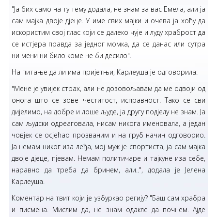
"Ја бих само на ту тему додала, не знам за вас Емела, али ја
сам мајка двоје дјеце. У име свих мајки и очева ја хоћу да
искористим свој глас који се далеко чује и луду храброст да
се истјера правда за једног момка, да се данас или сутра
ни мени ни било коме не би десило".
На питање да ли има пријетњи, Карлеуша је одговорила:
"Мене је увијек страх, али не дозовољавам да ме одвоји од
онога што се зове честитост, исправност. Тако се сви
дијелимо, на добре и лоше људе, ја другу подјелу не знам. Ја
сам људски одреаговала, нисам никога именовала, а један
човјек се осјећао прозваним и на груб начин одговорио.
Ја немам никог иза леђа, мој муж је спортиста, ја сам мајка
двоје дјеце, пјевам. Немам политичаре и тајкуне иза себе,
наравно да треба да бринем, али..", додала је Јелена
Карлеуша.
Коментар на твит који је узбуркао регију? "Баш сам храбра
и писмена. Мислим да, не знам одакле да почнем. Ајде