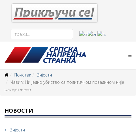
Почетак
Вијести
Чавић: Ни једно убиство са политичком позадином није
расвјетљено
НОВОСТИ
Вијести