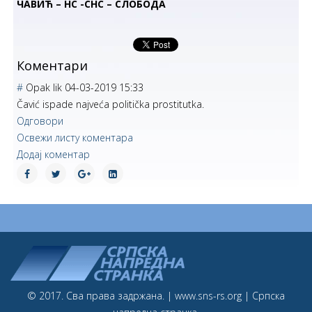
ЧАВИЋ – НС -СНС – СЛОБОДА
Коментари
#
Opak lik
04-03-2019 15:33
Čavić ispade najveća politička prostitutka.
Одговори
Освежи листу коментара
Додај коментар
© 2017. Сва права задржана. | www.sns-rs.org | Српска