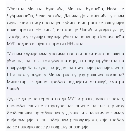
”Убиства Милана Вукелића, Милана Вујичића, Небојше
Чубриловића, Чеде Ђокића, Давида Дргагичевића…у свим
случајевима нису пронађене убице и истрага се још увијек
води против НН лица”, истакао је Чавић и додао да је,
такође, и у случају покушаја убиства новинара Ковачевића
МУП поднио извјештај против НН лица.
”У свим случајевима у којима постоји политичка позадина
убиства, од тога три убиства и један покушај убиства на
подручију Бањалуке, ни једно од њих није расвијетљено.
Шта чекају људи у Министраству унутрашњих послова?
Министар је давно требао поднијети оставку”, сматра
Чавић.
Додаје да је невјероватно да МУП и разне, како је рекао,
параобавјештајне структуре наслоњене на њега, у лику
безбједњака преобучених у декане и аналитичаре имају
информације о тзв. обојеним револуцијама, које требају
да се наводно десе уз подршку опозиције.