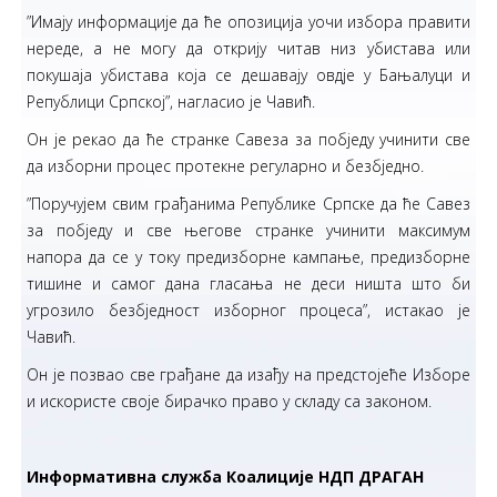
”Имају информације да ће опозиција уочи избора правити
нереде, а не могу да открију читав низ убистава или
покушаја убистава која се дешавају овдје у Бањалуци и
Републици Српској”, нагласио је Чавић.
Он је рекао да ће странке Савеза за побједу учинити све
да изборни процес протекне регуларно и безбједно.
”Поручујем свим грађанима Републике Српске да ће Савез
за побједу и све његове странке учинити максимум
напора да се у току предизборне кампање, предизборне
тишине и самог дана гласања не деси ништа што би
угрозило безбједност изборног процеса”, истакао је
Чавић.
Он је позвао све грађане да изађу на предстојеће Изборе
и искористе своје бирачко право у складу са законом.
Информативна служба Коалиције НДП ДРАГАН